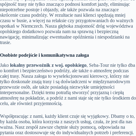
spójność trasy nie tylko znacząco podnosi komfort jazdy, eliminując
niepotrzebne postoje i objazdy, ale także pozwala na znaczące
skrócenie czasu podróży. W rezultacie nasi klienci spędzają mniej
czasu w busie, a więcej na relaksie czy przygotowaniach do ważnych
spotkań w Niemczech. Nasza głęboka znajomość dróg województwa
opolskiego dodatkowo pozwala nam na sprawną i bezpieczną
nawigację, minimalizując ewentualne opóźnienia i niespodzianki na
trasie.
Osobiste podejście i komunikatywna załoga
Jako
lokalny przewoźnik z woj. opolskiego
, Seba-Tour nie tylko dba
o komfort i bezpieczeństwo podróży, ale także o atmosferę podczas
całej trasy. Nasza załoga to wyselekcjonowani kierowcy, którzy nie
tylko doskonale znają trasy i są doświadczeni w międzynarodowym
przewozie osób, ale także posiadają niezwykłe umiejętności
interpersonalne. Dzięki temu potrafią stworzyć przyjazną i ciepłą
atmosferę na pokładzie, a podróż z nami staje się nie tylko środkiem do
celu, ale również przyjemnością.
Współpracując z nami, każdy klient czuje się wyjątkowy. Dbamy o to,
by każda osoba, która korzysta z naszych usług, czuła, że jest dla nas
ważna. Nasz zespół zawsze chętnie służy pomocą, odpowiada na
pytania oraz dostosowuje się do indywidualnych potrzeb i preferencji.