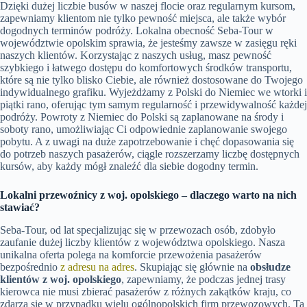
Dzięki dużej liczbie busów w naszej flocie oraz regularnym kursom,
zapewniamy klientom nie tylko pewność miejsca, ale także wybór
dogodnych terminów podróży. Lokalna obecność Seba-Tour w
województwie opolskim sprawia, że jesteśmy zawsze w zasięgu ręki
naszych klientów. Korzystając z naszych usług, masz pewność
szybkiego i łatwego dostępu do komfortowych środków transportu,
które są nie tylko blisko Ciebie, ale również dostosowane do Twojego
indywidualnego grafiku. Wyjeżdżamy z Polski do Niemiec we wtorki i
piątki rano, oferując tym samym regularność i przewidywalność każdej
podróży. Powroty z Niemiec do Polski są zaplanowane na środy i
soboty rano, umożliwiając Ci odpowiednie zaplanowanie swojego
pobytu. A z uwagi na duże zapotrzebowanie i chęć dopasowania się
do potrzeb naszych pasażerów, ciągle rozszerzamy liczbę dostępnych
kursów, aby każdy mógł znaleźć dla siebie dogodny termin.
Lokalni przewoźnicy z woj. opolskiego – dlaczego warto na nich
stawiać?
Seba-Tour, od lat specjalizując się w przewozach osób, zdobyło
zaufanie dużej liczby klientów z województwa opolskiego. Nasza
unikalna oferta polega na komforcie przewożenia pasażerów
bezpośrednio
z adresu na adres
. Skupiając się głównie na
obsłudze
klientów z woj. opolskiego
, zapewniamy, że podczas jednej trasy
kierowca nie musi zbierać pasażerów z różnych zakątków kraju, co
zdarza się w przypadku wielu ogólnopolskich firm przewozowych. Ta