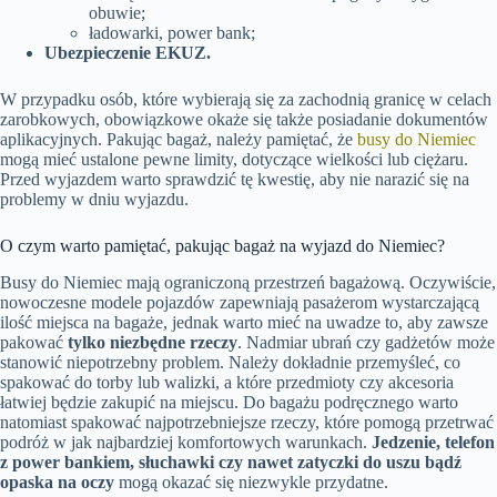
obuwie;
ładowarki, power bank;
Ubezpieczenie EKUZ.
W przypadku osób, które wybierają się za zachodnią granicę w celach
zarobkowych, obowiązkowe okaże się także posiadanie dokumentów
aplikacyjnych. Pakując bagaż, należy pamiętać, że
busy do Niemiec
mogą mieć ustalone pewne limity, dotyczące wielkości lub ciężaru.
Przed wyjazdem warto sprawdzić tę kwestię, aby nie narazić się na
problemy w dniu wyjazdu.
O czym warto pamiętać, pakując bagaż na wyjazd do Niemiec?
Busy do Niemiec mają ograniczoną przestrzeń bagażową. Oczywiście,
nowoczesne modele pojazdów zapewniają pasażerom wystarczającą
ilość miejsca na bagaże, jednak warto mieć na uwadze to, aby zawsze
pakować
tylko niezbędne rzeczy
. Nadmiar ubrań czy gadżetów może
stanowić niepotrzebny problem. Należy dokładnie przemyśleć, co
spakować do torby lub walizki, a które przedmioty czy akcesoria
łatwiej będzie zakupić na miejscu. Do bagażu podręcznego warto
natomiast spakować najpotrzebniejsze rzeczy, które pomogą przetrwać
podróż w jak najbardziej komfortowych warunkach.
Jedzenie, telefon
z power bankiem, słuchawki czy nawet zatyczki do uszu bądź
opaska na oczy
mogą okazać się niezwykle przydatne.