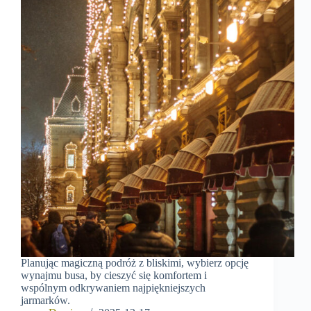
Planując magiczną podróż z bliskimi, wybierz opcję
wynajmu busa, by cieszyć się komfortem i
wspólnym odkrywaniem najpiękniejszych
jarmarków.